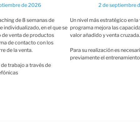
eptiembre de 2026
2 de septiembre 
aching de 8 semanas de
Un nivel más estratégico en la 
 individualizado, en el que se
programa mejora las capacida
o de venta de productos
valor añadido y venta cruzada.
oma de contacto con los
rre de la venta.
Para su realización es necesar
previamente el entrenamiento 
 de trabajo a través de
efónicas