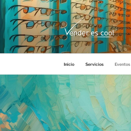
Saltar
al
contenido
VENDER E
Inicio
Servicios
Eventos